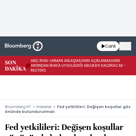
Canlı
ABD, İRAN-UMMAN ANLAŞMASININ AÇIKLANMASININ
AB
SON
ARDINDAN İRAN'A UYGULADIĞI ABLUKAYI KALDIRACAK -
GE
DAKİKA
REUTERS
UY
Bloomberg HT
Haberler
Fed yetkilileri: Değişen koşullar göz
önünde bulundurulmalı
Fed yetkilileri: Değişen koşullar