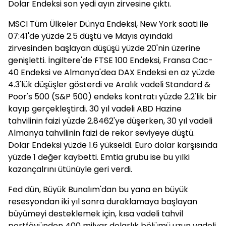
Dolar Endeksi son yedi ayın zirvesine çıktı.
MSCI Tüm Ülkeler Dünya Endeksi, New York saati ile
07:41'de yüzde 2.5 düştü ve Mayıs ayındaki
zirvesinden başlayan düşüşü yüzde 20'nin üzerine
genişletti. İngiltere'de FTSE 100 Endeksi, Fransa Cac-
40 Endeksi ve Almanya'dea DAX Endeksi en az yüzde
4.3'lük düşüşler gösterdi ve Aralık vadeli Standard &
Poor's 500 (S&P 500) endeks kontratı yüzde 2.2'lik bir
kayıp gerçekleştirdi. 30 yıl vadeli ABD Hazine
tahvilinin faizi yüzde 2.8462'ye düşerken, 30 yıl vadeli
Almanya tahvilinin faizi de rekor seviyeye düştü.
Dolar Endeksi yüzde 1.6 yükseldi. Euro dolar karşısında
yüzde 1 değer kaybetti. Emtia grubu ise bu yılki
kazançalrını ütünüyle geri verdi.
Fed dün, Büyük Bunalım'dan bu yana en büyük
resesyondan iki yıl sonra duraklamaya başlayan
büyümeyi desteklemek için, kısa vadeli tahvil
portföyünden 400 milyar dolarlık bölümü uzun vadeli