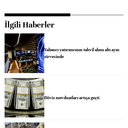
İlgili Haberler
Yabancı yatırımcının tahvil alımı altı ayın
zirvesinde
Döviz mevduatları artışa geçti