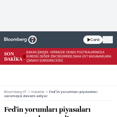
Canlı
BAKAN ŞİMŞEK: VERİMLİLİK ODAKLI POLİTİKALARIMIZLA
BA
SON
KÜRESEL DEĞER ZİNCİRLERİNDE DAHA ÜST BASAMAKLARA
VE
DAKİKA
ÇIKMAYI SÜRDÜRECEĞİZ
DÖ
Bloomberg HT
Haberler
Fed'in yorumları piyasaları
sarsmaya devam ediyor
Fed'in yorumları piyasaları