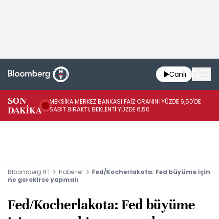
Canlı
SON
MEKSİKA MERKEZ BANKASI FAİZ ORANINI YÜZDE 6,50'DE
OY
DAKİKA
SABİT BIRAKTI; BEKLENTİ YÜZDE 6,50
AÇ
Bloomberg HT
Haberler
Fed/Kocherlakota: Fed büyüme için
ne gerekirse yapmalı
Fed/Kocherlakota: Fed büyüme