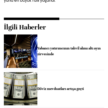
yana en büyük ralli yaşandı.
İlgili Haberler
Yabancı yatırımcının tahvil alımı altı ayın
zirvesinde
Döviz mevduatları artışa geçti