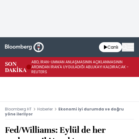
Canlı
ABD, İRAN-UMMAN ANLAŞMASININ AÇIKLANMASININ
AB
SON
ARDINDAN İRAN'A UYGULADIĞI ABLUKAYI KALDIRACAK -
GE
DAKİKA
REUTERS
UY
Bloomberg HT
Haberler
Ekonomi iyi durumda ve doğru
yöne ilerliyor
Fed/Williams: Eylül de her