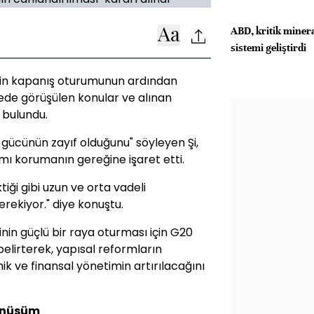
ABD, kritik mineral
sistemi geliştirdi
enin kapanış oturumunun ardından
vede görüşülen konular ve alınan
 bulundu.
ücünün zayıf olduğunu" söyleyen Şi,
tamı korumanın gereğine işaret etti.
tiği gibi uzun ve orta vadeli
erekiyor." diye konuştu.
nin güçlü bir raya oturması için G20
 belirterek, yapısal reformların
ik ve finansal yönetimin artırılacağını
dönüşüm