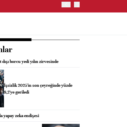
ABD HAZİNE BAKANLIĞI'NIN
nlar
 dışı borcu yedi yılın zirvesinde
İşsizlik 2025'in son çeyreğinde yüzde
8,2'ye geriledi
a yapay zeka endişesi