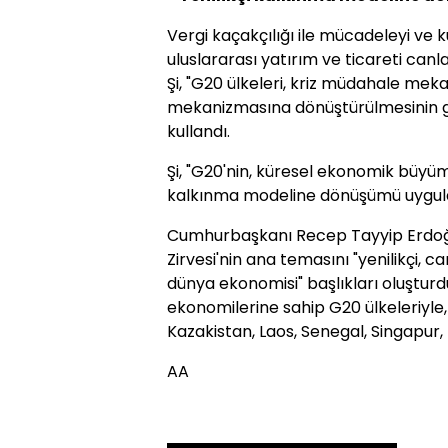
Vergi kaçakçılığı ile mücadeleyi ve k
uluslararası yatırım ve ticareti canla
Şi, "G20 ülkeleri, kriz müdahale mek
mekanizmasına dönüştürülmesinin gerek
kullandı.
Şi, "G20'nin, küresel ekonomik büyü
kalkınma modeline dönüşümü uygula
Cumhurbaşkanı Recep Tayyip Erdoğan'
Zirvesi'nin ana temasını "yenilikçi, c
dünya ekonomisi" başlıkları oluşturd
ekonomilerine sahip G20 ülkeleriyle, e
Kazakistan, Laos, Senegal, Singapur,
AA