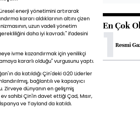
üresel enerji yönetimini artırarak
ndırma kararı aldıklarının altını çizen
En Çok O
1
anizmasının, uzun vadeli yönetim
liliğini daha iyi kavradı." ifadesini
Resmi Ga
meye ivme kazandırmak için yenilikçi
maya kararlı olduğu" vurgusunu yaptı.
ın da katıldığı Çin'deki G20 Liderler
anlandırılmış, bağlantılı ve kapsayıcı
u. Zirveye dünyanın en gelişmiş
v sahibi Çin'in davet ettiği Çad, Mısır,
 İspanya ve Tayland da katıldı.