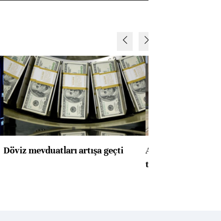
Döviz mevduatları artışa geçti
ABD'de konut başla
toparlandı