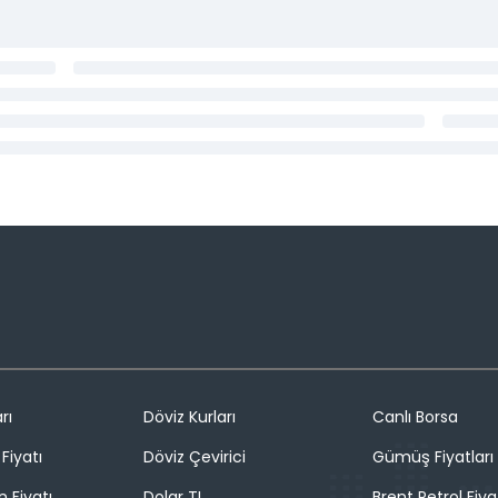
rı
Döviz Kurları
Canlı Borsa
Fiyatı
Döviz Çevirici
Gümüş Fiyatları
n Fiyatı
Dolar TL
Brent Petrol Fiya