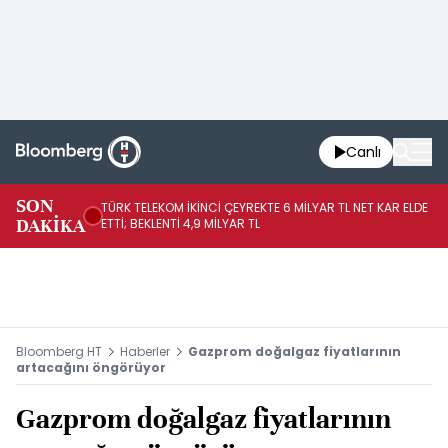
Canlı
SON
TÜRK TELEKOM İKİNCİ ÇEYREKTE 6 MİLYAR TL NET KAR ELDE
AB
DAKİKA
ETTİ; BEKLENTİ 4,9 MİLYAR TL
İR
Bloomberg HT
Haberler
Gazprom doğalgaz fiyatlarının
artacağını öngörüyor
Gazprom doğalgaz fiyatlarının