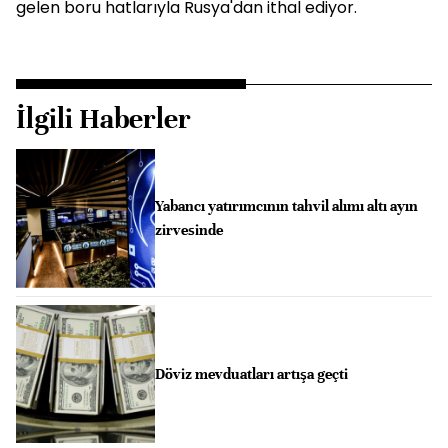
gelen boru hatlarıyla Rusya'dan ithal ediyor.
İlgili Haberler
Yabancı yatırımcının tahvil alımı altı ayın
zirvesinde
Döviz mevduatları artışa geçti