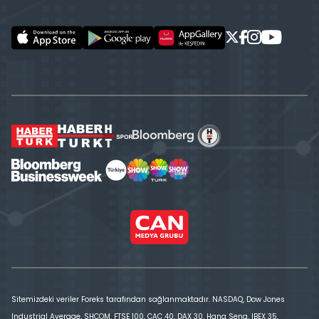
Sitemizdeki veriler Foreks tarafından sağlanmaktadır. NASDAQ, Dow Jones
Industrial Average, SHCOM, FTSE 100, CAC 40, DAX 30, Hang Seng, IBEX 35,