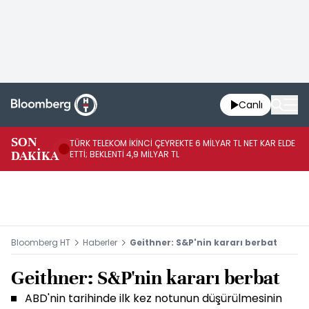
Canlı
SON
TÜRK TELEKOM İKİNCİ ÇEYREKTE 6 MİLYAR TL NET KAR ELDE
AB
DAKİKA
ETTİ; BEKLENTİ 4,9 MİLYAR TL
İR
Bloomberg HT
Haberler
Geithner: S&P'nin kararı berbat
Geithner: S&P'nin kararı berbat
ABD'nin tarihinde ilk kez notunun düşürülmesinin