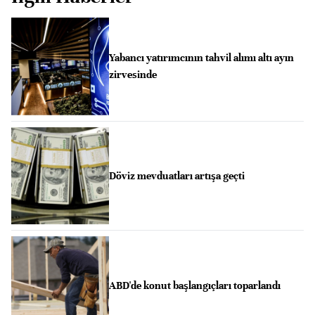
Yabancı yatırımcının tahvil alımı altı ayın
zirvesinde
Döviz mevduatları artışa geçti
ABD'de konut başlangıçları toparlandı