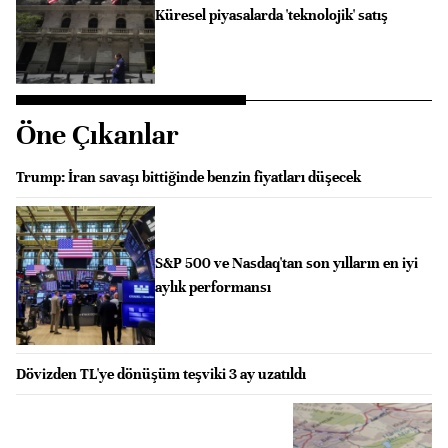
Küresel piyasalarda 'teknolojik' satış
Öne Çıkanlar
Trump: İran savaşı bittiğinde benzin fiyatları düşecek
S&P 500 ve Nasdaq'tan son yılların en iyi
aylık performansı
Dövizden TL'ye dönüşüm teşviki 3 ay uzatıldı