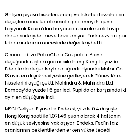
Gelişen piyasa hisseleri, enerji ve tüketici hisselerinin
düşüşlere öncülük etmesi ile gerilemeyi 6. güne
taşıyarak Kasım’dan bu yana en süreli süreli kayıp
dönemini kaydetmeye hazırlanıyor. Endonezya rupisi,
faiz oranı kararı öncesinde değer kaybetti.
Cnooc Ltd. ve PetroChina Co., petrol 8 ayın
düşüğünden işlem görmesiile Hong Kong’ta yüzde
1’den fazla değer kaybına uğradı. Hyundai Motor Co.
13 ayın en düşük seviyesine gerileyerek Güney Kore
hisselerini aşağı çekti. Mahindra & Mahindra Ltd.
Bombay’da yüzde 1.6 geriledi. Rupi dolar karşısında iki
ayın en düşüğüne indi.
MSCI Gelişen Piyasalar Endeksi, yüzde 0.4 düşüşle
Hong Kong saati ile 1,071.46 puan olarak 4 haftanın
en düşük seviyesine yaklaşıyor. Endeks, Fed’in faiz
oranlarının beklentilerden erken yükselteceği