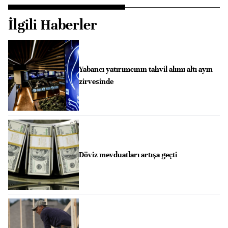
İlgili Haberler
Yabancı yatırımcının tahvil alımı altı ayın
zirvesinde
Döviz mevduatları artışa geçti