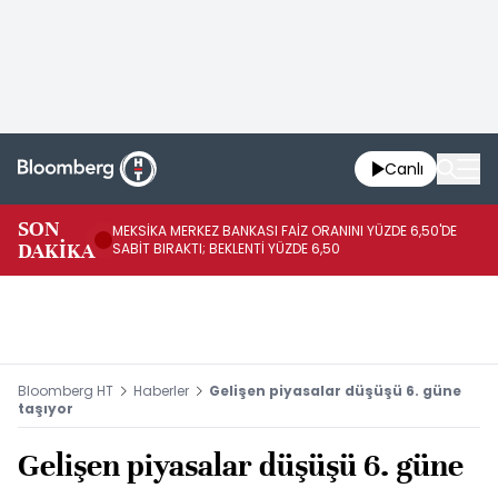
Canlı
SON
MEKSİKA MERKEZ BANKASI FAİZ ORANINI YÜZDE 6,50'DE
OY
DAKİKA
SABİT BIRAKTI; BEKLENTİ YÜZDE 6,50
AÇ
Bloomberg HT
Haberler
Gelişen piyasalar düşüşü 6. güne
taşıyor
Gelişen piyasalar düşüşü 6. güne