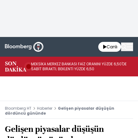
Canlı
SON
MEKSİKA MERKEZ BANKASI FAİZ ORANINI YÜZDE 6,50'DE
OY
DAKİKA
SABİT BIRAKTI; BEKLENTİ YÜZDE 6,50
AÇ
Bloomberg HT
Haberler
Gelişen piyasalar düşüşün
dördüncü gününde
Gelişen piyasalar düşüşün