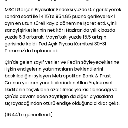
MSCI Gelişen Piyasalar Endeksi yüzde 0.7 gerileyerek
Londra saati ile 14:15'te 954.85 puana gerileyerek 1
ayın en uzun süreli kayıp dönemine işaret etti. Çinli
sanayi şirketlerinin net kârı Haziran'da yıllık bazda
yüzde 6.3 artarak, Mayıs'taki yüzde 15.5 artışın
gerisinde kaldı. Fed Açık Piyasa Komitesi 30-31
Temmuz'da toplanacak.
Çin'de gelen zayıf veriler ve Fed'in söyleyeceklerine
ilişkin endişelerin yatırımcıların beklentilerini
baskıladığını syleyen Metropolitan Bank & Trust
Co.'nun yatırım yöneticilerinden Allan Yu, küresel
likiditenin teşviklerin azaltılmasıyla kısıtlanacağı ve
Çin'de devam eden zayıflığın da diğer piyasalara
sıçrayacağından ötürü endişe olduğuna dikkat çekti.
(16:44'te güncellendi)