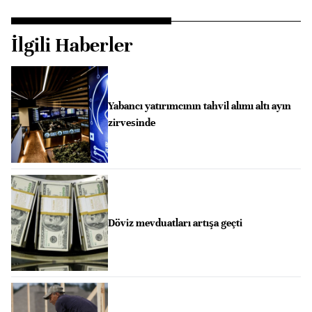
İlgili Haberler
Yabancı yatırımcının tahvil alımı altı ayın
zirvesinde
Döviz mevduatları artışa geçti