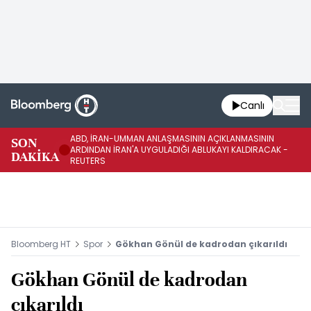
Canlı
ABD, İRAN-UMMAN ANLAŞMASININ AÇIKLANMASININ
AB
SON
ARDINDAN İRAN'A UYGULADIĞI ABLUKAYI KALDIRACAK -
GE
DAKİKA
REUTERS
UY
Bloomberg HT
Spor
Gökhan Gönül de kadrodan çıkarıldı
Gökhan Gönül de kadrodan
çıkarıldı