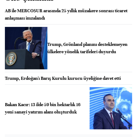
AB ile MERCOSUR arasında 25 yıllık müzakere sonrası ticaret
anlaşması imzalandı
Trump, Grönland planını desteklemeyen
ülkelere yönelik tarifeleri duyurdu
Trump, Erdoğan'ı Barış Kurulu kurucu üyeliğine davet etti
Bakan Kacır: 13 ilde 59 bin hektarlık 16
yeni sanayi yatırım alanı oluşturduk