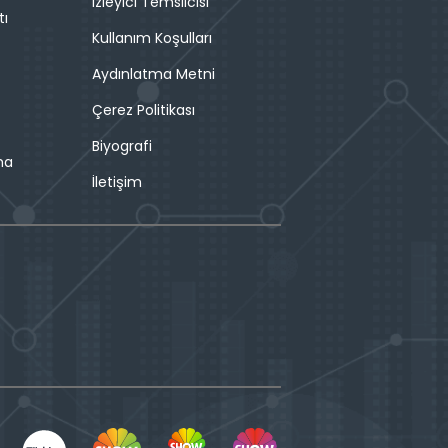
İzleyici Temsilcisi
tı
Kullanım Koşulları
Aydınlatma Metni
Çerez Politikası
Biyografi
ma
İletişim