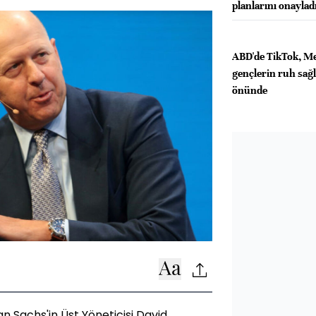
planlarını onaylad
ABD'de TikTok, M
gençlerin ruh sağlı
önünde
n Sachs'in Üst Yöneticisi David