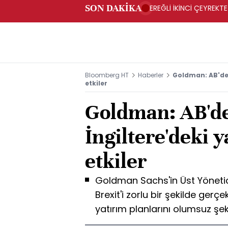
SON DAKİKA
EREĞLİ İKİNCİ ÇEYREKTE
Bloomberg HT
Haberler
Goldman: AB'den 
etkiler
Goldman: AB'de
İngiltere'deki 
etkiler
Goldman Sachs'in Üst Yönetici
Brexit'i zorlu bir şekilde gerç
yatırım planlarını olumsuz şek