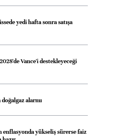
issede yedi hafta sonra satışa
2028'de Vance'i destekleyeceği
 doğalgaz alarmı
 enflasyonda yükseliş sürerse faiz
a hazır