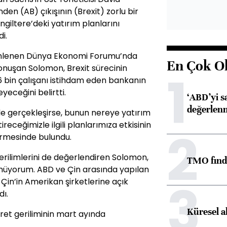
nden (AB) çıkışının (Brexit) zorlu bir
giltere’deki yatırım planlarını
i.
enlenen Dünya Ekonomi Forumu’nda
En Çok O
onuşan Solomon, Brexit sürecinin
1
6 bin çalışanı istihdam eden bankanın
eyeceğini belirtti.
‘ABD’yi s
değerlen
lde gerçekleşirse, bunun nereye yatırım
receğimizle ilgili planlarımıza etkisinin
2
irmesinde bulundu.
erilimlerini de değerlendiren Solomon,
TMO fındık
nüyorum. ABD ve Çin arasında yapılan
3
e Çin’in Amerikan şirketlerine açık
dı.
Küresel a
ret geriliminin mart ayında