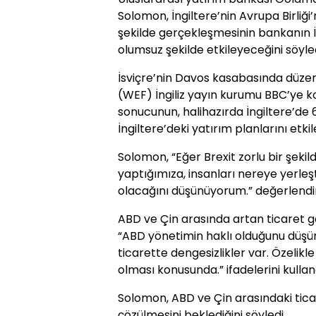
Solomon, İngiltere’nin Avrupa Birliği’
şekilde gerçekleşmesinin bankanın İn
olumsuz şekilde etkileyeceğini söyled
İsviçre’nin Davos kasabasında düz
(WEF) İngiliz yayın kurumu BBC’ye k
sonucunun, halihazırda İngiltere’de 
İngiltere’deki yatırım planlarını etkil
Solomon, “Eğer Brexit zorlu bir şeki
yaptığımıza, insanları nereye yerleşti
olacağını düşünüyorum.” değerlend
ABD ve Çin arasında artan ticaret g
“ABD yönetimin haklı olduğunu düşü
ticarette dengesizlikler var. Özelikl
olması konusunda.” ifadelerini kullan
Solomon, ABD ve Çin arasındaki tica
çözülmesini beklediğini söyledi.