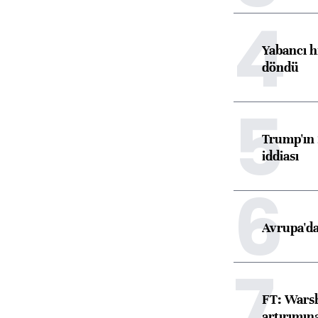
4
Yabancı h
döndü
5
Trump'ın 
iddiası
6
Avrupa'da
7
FT: Warsh
artırımın