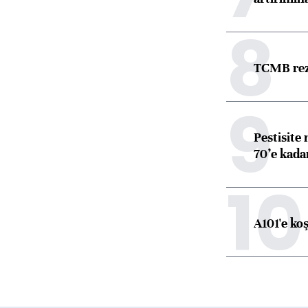
8
TCMB reze
9
Pestisite
70’e kadar
10
A101'e ko