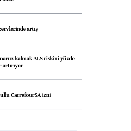
rvlerinde artış
 maruz kalmak ALS riskini yüzde
 artırıyor
şullu CarrefourSA izni