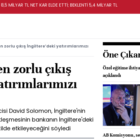
 8,5 MİLYAR TL NET KAR ELDE ETTİ; BEKLENTİ 5,4 MİLYAR TL
zorlu çıkış İngiltere’deki yatırımlarımızı
Öne Çıka
n zorlu çıkış
Özel eğitime ihtiy
açıklandı
yatırımlarımızı
si David Solomon, İngiltere'nin
ekleşmesinin bankanın İngiltere'deki
ilde etkileyeceğini söyledi
AB Komisyonu, se