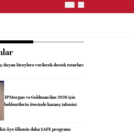
BORSA İSTANBUL'DA BIST
nlar
aç duyan bireylere verilecek destek tutarları
JPMorgan ve Goldman'dan 2026 için
beklentilerin ötesinde kazanç tahmini
kiz üye ülkenin daha SAFE programı