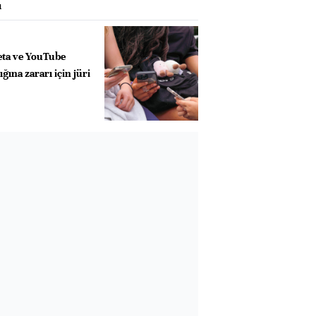
ı
eta ve YouTube
ğına zararı için jüri