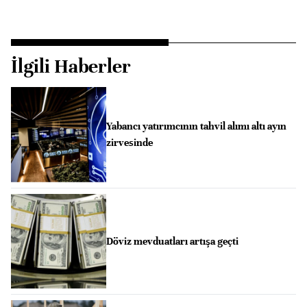
İlgili Haberler
Yabancı yatırımcının tahvil alımı altı ayın
zirvesinde
Döviz mevduatları artışa geçti