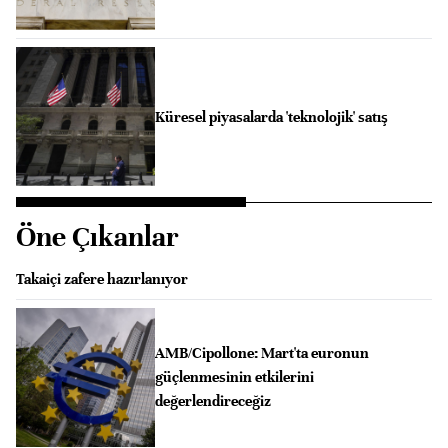
Küresel piyasalarda 'teknolojik' satış
Öne Çıkanlar
Takaiçi zafere hazırlanıyor
AMB/Cipollone: Mart'ta euronun
güçlenmesinin etkilerini
değerlendireceğiz