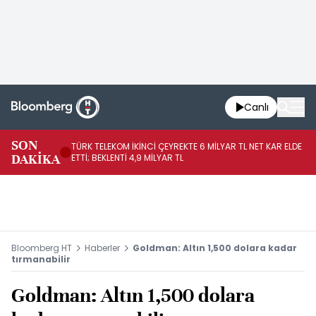
Canlı
SON
TÜRK TELEKOM İKİNCİ ÇEYREKTE 6 MİLYAR TL NET KAR ELDE
AB
DAKİKA
ETTİ; BEKLENTİ 4,9 MİLYAR TL
İR
Bloomberg HT
Haberler
Goldman: Altın 1,500 dolara kadar
tırmanabilir
Goldman: Altın 1,500 dolara