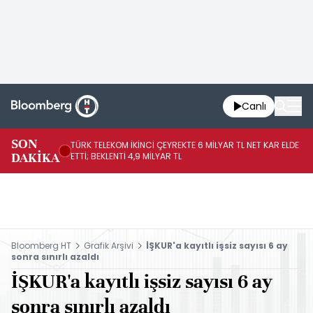
Canlı
SON
TÜRK TELEKOM İKİNCİ ÇEYREKTE 6 MİLYAR TL NET KAR ELDE
AB
DAKİKA
ETTİ; BEKLENTİ 4,9 MİLYAR TL
İR
Bloomberg HT
Grafik Arşivi
İŞKUR'a kayıtlı işsiz sayısı 6 ay
sonra sınırlı azaldı
İŞKUR'a kayıtlı işsiz sayısı 6 ay
sonra sınırlı azaldı