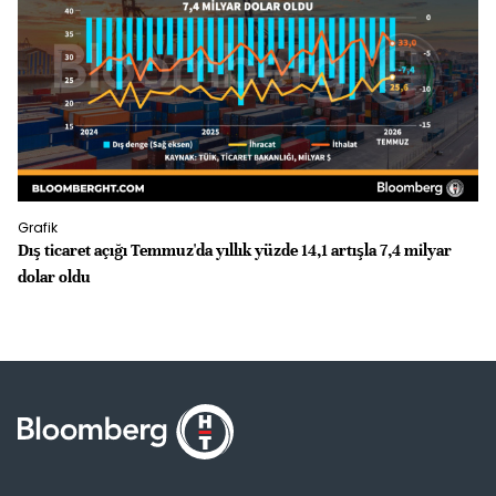
Grafik
Gr
Dış ticaret açığı Temmuz'da yıllık yüzde 14,1 artışla 7,4 milyar
İS
dolar oldu