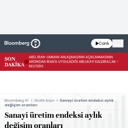
Canlı
ABD, İRAN-UMMAN ANLAŞMASININ AÇIKLANMASININ
AB
SON
ARDINDAN İRAN'A UYGULADIĞI ABLUKAYI KALDIRACAK -
GE
DAKİKA
REUTERS
UY
Bloomberg HT
Grafik Arşivi
Sanayi üretim endeksi aylık
değişim oranları
Sanayi üretim endeksi aylık
değişim oranları