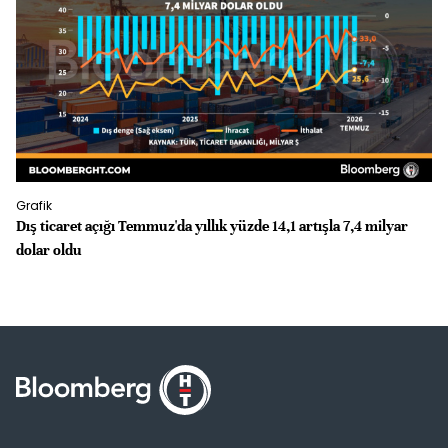
Grafik
Gr
Dış ticaret açığı Temmuz'da yıllık yüzde 14,1 artışla 7,4 milyar
İS
dolar oldu