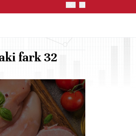
ABD'DE SAATLİK ORTALAMA
aki fark 32