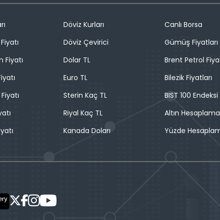
rı
Döviz Kurları
Canlı Borsa
Fiyatı
Döviz Çevirici
Gümüş Fiyatları
n Fiyatı
Dolar TL
Brent Petrol Fiya
iyatı
Euro TL
Bilezik Fiyatları
 Fiyatı
Sterin Kaç TL
BIST 100 Endeksi
yatı
Riyal Kaç TL
Altın Hesaplama
iyatı
Kanada Doları
Yüzde Hesapla