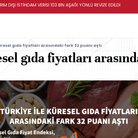
RIM DIŞI İSTİHDAM VERİSİ 103 BİN AŞAĞI YÖNLÜ REVİZE EDİLDİ
üresel gıda fiyatları arasındaki fark 32 puanı aştı
sel gıda fiyatları arasınd