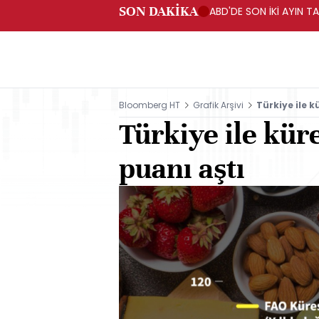
SON DAKİKA
ABD'DE SON İKİ AYIN TA
Bloomberg HT
Grafik Arşivi
Türkiye ile k
Türkiye ile küre
puanı aştı