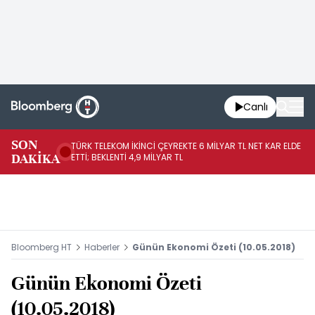
Canlı
SON
TÜRK TELEKOM İKİNCİ ÇEYREKTE 6 MİLYAR TL NET KAR ELDE
AB
DAKİKA
ETTİ; BEKLENTİ 4,9 MİLYAR TL
İR
Bloomberg HT
Haberler
Günün Ekonomi Özeti (10.05.2018)
Günün Ekonomi Özeti
(10.05.2018)