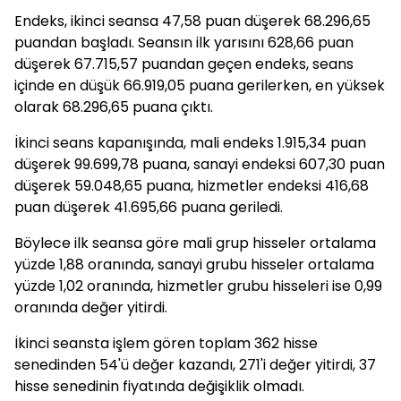
Endeks, ikinci seansa 47,58 puan düşerek 68.296,65
puandan başladı. Seansın ilk yarısını 628,66 puan
düşerek 67.715,57 puandan geçen endeks, seans
içinde en düşük 66.919,05 puana gerilerken, en yüksek
olarak 68.296,65 puana çıktı.
İkinci seans kapanışında, mali endeks 1.915,34 puan
düşerek 99.699,78 puana, sanayi endeksi 607,30 puan
düşerek 59.048,65 puana, hizmetler endeksi 416,68
puan düşerek 41.695,66 puana geriledi.
Böylece ilk seansa göre mali grup hisseler ortalama
yüzde 1,88 oranında, sanayi grubu hisseler ortalama
yüzde 1,02 oranında, hizmetler grubu hisseleri ise 0,99
oranında değer yitirdi.
İkinci seansta işlem gören toplam 362 hisse
senedinden 54'ü değer kazandı, 271'i değer yitirdi, 37
hisse senedinin fiyatında değişiklik olmadı.