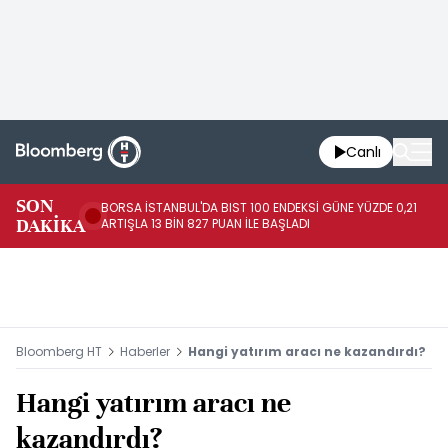
Canlı
SON
BORSA İSTANBUL'DA BIST 100 ENDEKSİ GÜNE YÜZDE 0,21
GÜ
DAKİKA
ARTIŞLA 13 BİN 827 PUAN İLE BAŞLADI
TA
Bloomberg HT
Haberler
Hangi yatırım aracı ne kazandırdı?
Hangi yatırım aracı ne
kazandırdı?