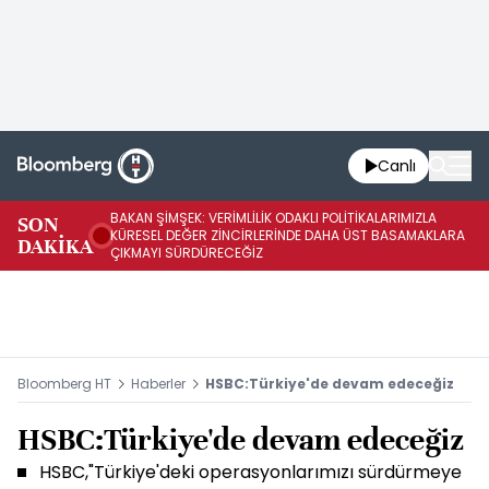
Canlı
BAKAN ŞİMŞEK: VERİMLİLİK ODAKLI POLİTİKALARIMIZLA
BA
SON
KÜRESEL DEĞER ZİNCİRLERİNDE DAHA ÜST BASAMAKLARA
VE
DAKİKA
ÇIKMAYI SÜRDÜRECEĞİZ
DÖ
Bloomberg HT
Haberler
HSBC:Türkiye'de devam edeceğiz
HSBC:Türkiye'de devam edeceğiz
HSBC,"Türkiye'deki operasyonlarımızı sürdürmeye