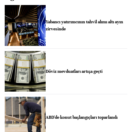
Yabancı yatırımcının tahvil alımı altı ayın
zirvesinde
Döviz mevduatları artışa geçti
ABD'de konut başlangıçları toparlandı