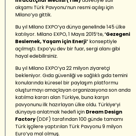
İhracatçılar Meclisi (TİM)
davetiyle salı
akşamı Türk Pavyonu’nun resmi açılışı için
Milano’ya gittik.
Bu yıl Milano EXPO’ya dünya genelinde 145 ülke
katılıyor. Milano EXPO, 1 Mayıs 2015’te,
‘Gezegeni
Beslemek, Yaşam için Enerji’
konseptiyle
açılmıştı. Expo’yu dev bir fuar, sergi alanı gibi
hayal edebilirsiniz.
Bu yıl Milano EXPO’ya 22 milyon ziyaretçi
bekleniyor. Gıda güvenliği ve sağlıklı gıda temini
konularında küresel bir paylaşım platformu
oluşturmayı amaçlayan organizasyona son anda
katılma kararı alan Türkiye, buna karşın
pavyonunu ilk hazırlayan ülke oldu. Türkiye’yi
dünyaya anlatmak hedefi için
Dream Design
Factory
(DDF) tarafından 100 günde tamamı
Türk işçilere yaptırılan Türk Pavyonu 9 milyon
Euro’ya mal olmuş.