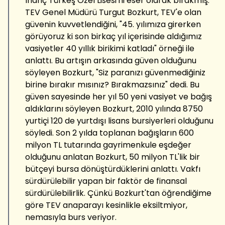
İnanç Türkeş Özel Lisesi'ni eser olarak bırakmış.
TEV Genel Müdürü Turgut Bozkurt, TEV'e olan
güvenin kuvvetlendiğini, "45. yılımıza girerken
görüyoruz ki son birkaç yıl içerisinde aldığımız
vasiyetler 40 yıllık birikimi katladı" örneği ile
anlattı. Bu artışın arkasında güven olduğunu
söyleyen Bozkurt, "Siz paranızı güvenmediğiniz
birine bırakır mısınız? Bırakmazsınız" dedi. Bu
güven sayesinde her yıl 50 yeni vasiyet ve bağış
aldıklarını söyleyen Bozkurt, 2010 yılında 8750
yurtiçi 120 de yurtdışı lisans bursiyerleri olduğunu
söyledi. Son 2 yılda toplanan bağışların 600
milyon TL tutarında gayrimenkule eşdeğer
olduğunu anlatan Bozkurt, 50 milyon TL'lik bir
bütçeyi bursa dönüştürdüklerini anlattı. Vakfı
sürdürülebilir yapan bir faktör de finansal
sürdürülebilirlik. Çünkü Bozkurt'tan öğrendiğime
göre TEV anaparayı kesinlikle eksiltmiyor,
nemasıyla burs veriyor.