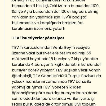
Örneğin TEV bünyesindeki Türkan Sedef
bursundan 11 bin kişi, Zeki Müren bursundan 1100,
Safiye Ayla bursundan da 1100'er kişi burs almış.
Yani adınızın yaşaması için TEV'e bağışta
bulunmanız ve karşılığında isminize fon
kurulmasını istemeniz yeterli.
TEV'i bursiyerler yönetiyor
TEV'in kurucularından Vehbi Bey'in vasiyeti
üzerine vakıf bursiyerlere teslim edilmiş. 55
mütevelli heyetinde 16 bursiyer, 7 kişik yönetim
kurulunda 4 bursiyer, 3 kişilik denetim kurulunda 1
bursiyer görev yapıyor. TEV Başkan Vekili Adnan
İğnebekçili, TEV Genel Müdürü Turgut Bozkurt da
yüksek lisanslarını zamanında TEV bursu ile
yapmışlar. Şimdi TEV'i yöneten ikiliden
öğrendiğime göre yurtdışı bursiyerlerinin daha
sonra ödedikleri para artınca verilen yurtdışı
lisans bursu adedi de artar olmuş. Sivil toplum