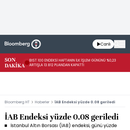
Canlı
CU
SON
BIST 100 ENDEKSİ HAFTANIN İLK İŞLEM GÜNÜNÜ %0,23
GÜ
DAKİKA
ARTIŞLA 13.812 PUANDAN KAPATTI
OL
HE
Bloomberg HT
Haberler
İAB Endeksi yüzde 0.08 geriledi
İAB Endeksi yüzde 0.08 geriledi
İstanbul Altın Borsası (İAB) endeksi, günü yüzde