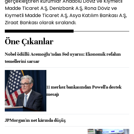
gerçekleştiren kurumlar Anadolu Döviz ve Kıymetli
Madde Ticaret A.Ş, Denizbank A.Ş, Rona Döviz ve
Kıymetli Madde Ticaret A.Ş, Asya Katılım Bankası A.Ş,
Ziraat Bankası olarak sıralandı.
Öne Çıkanlar
Nobel ödüllü Acemoğlu’ndan Fed uyarısı: Ekonomik refahın
temellerini sarsar
11 merkez bankasından Powell'a destek
mesajı
JPMorgan'ın net kârında düşüş