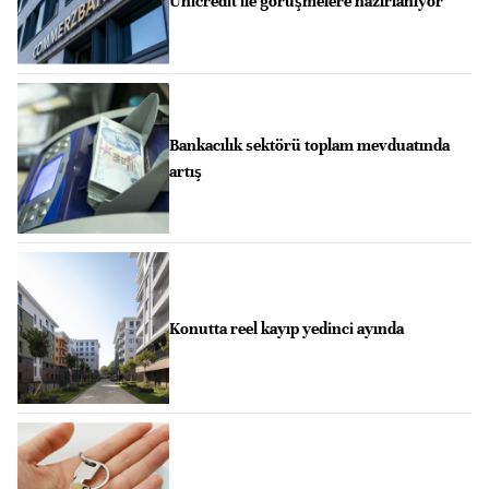
Unicredit ile görüşmelere hazırlanıyor
Bankacılık sektörü toplam mevduatında
artış
Konutta reel kayıp yedinci ayında