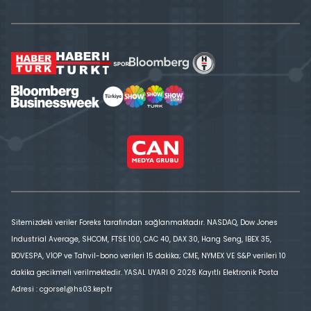
Sitemizdeki veriler Foreks tarafından sağlanmaktadır. NASDAQ, Dow Jones
Industrial Average, SHCOM, FTSE 100, CAC 40, DAX 30, Hang Seng, IBEX 35,
BOVESPA, VİOP ve Tahvil-bono verileri 15 dakika; CME, NYMEX VE S&P verileri 10
dakika gecikmeli verilmektedir. YASAL UYARI © 2026 Kayıtlı Elektronik Posta
Adresi : cgorsel@hs03.kep.tr