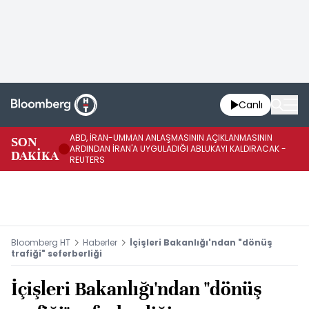
Canlı
ABD, İRAN-UMMAN ANLAŞMASININ AÇIKLANMASININ
AB
SON
ARDINDAN İRAN'A UYGULADIĞI ABLUKAYI KALDIRACAK -
GE
DAKİKA
REUTERS
UY
Bloomberg HT
Haberler
İçişleri Bakanlığı'ndan "dönüş
trafiği" seferberliği
İçişleri Bakanlığı'ndan "dönüş