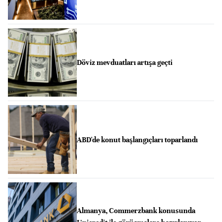
Döviz mevduatları artışa geçti
ABD'de konut başlangıçları toparlandı
Almanya, Commerzbank konusunda