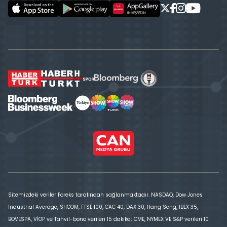
Sitemizdeki veriler Foreks tarafından sağlanmaktadır. NASDAQ, Dow Jones
Industrial Average, SHCOM, FTSE 100, CAC 40, DAX 30, Hang Seng, IBEX 35,
BOVESPA, VİOP ve Tahvil-bono verileri 15 dakika; CME, NYMEX VE S&P verileri 10