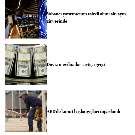
Yabancı yatırımcının tahvil alımı altı ayın
zirvesinde
Döviz mevduatları artışa geçti
ABD'de konut başlangıçları toparlandı