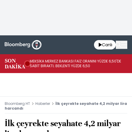
Canlı
SON
MEKSİKA MERKEZ BANKASI FAİZ ORANINI YÜZDE 6,50'DE
OY
DAKİKA
SABİT BIRAKTI; BEKLENTİ YÜZDE 6,50
AÇ
Bloomberg HT
Haberler
İlk çeyrekte seyahate 4,2 milyar lira
harcandı
İlk çeyrekte seyahate 4,2 milyar