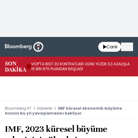
Canlı
SON
VİOP'TA BIST 30 KONTRATLARI GÜNE YÜZDE 0,3 AZALIŞLA
AL
DAKİKA
15 BİN 875 PUANDAN BAŞLADI
AZ
Bloomberg HT
Haberler
IMF küresel ekonomik büyüme
hızının bu yıl yavaşlamasını bekliyor
IMF, 2023 küresel büyüme