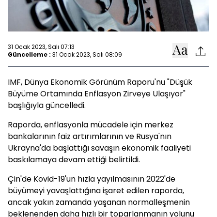
31 Ocak 2023, Salı 07:13
Güncelleme :
31 Ocak 2023, Salı 08:09
IMF, Dünya Ekonomik Görünüm Raporu'nu "Düşük
Büyüme Ortamında Enflasyon Zirveye Ulaşıyor"
başlığıyla güncelledi.
Raporda, enflasyonla mücadele için merkez
bankalarının faiz artırımlarının ve Rusya'nın
Ukrayna'da başlattığı savaşın ekonomik faaliyeti
baskılamaya devam ettiği belirtildi.
Çin'de Kovid-19'un hızla yayılmasının 2022'de
büyümeyi yavaşlattığına işaret edilen raporda,
ancak yakın zamanda yaşanan normalleşmenin
beklenenden daha hızlı bir toparlanmanın yolunu