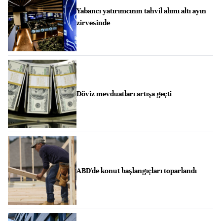
Yabancı yatırımcının tahvil alımı altı ayın
zirvesinde
Döviz mevduatları artışa geçti
ABD'de konut başlangıçları toparlandı