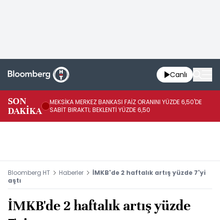
Canlı
SON
MEKSİKA MERKEZ BANKASI FAİZ ORANINI YÜZDE 6,50'DE
OY
DAKİKA
SABİT BIRAKTI; BEKLENTİ YÜZDE 6,50
AÇ
Bloomberg HT
Haberler
İMKB'de 2 haftalık artış yüzde 7'yi
aştı
İMKB'de 2 haftalık artış yüzde