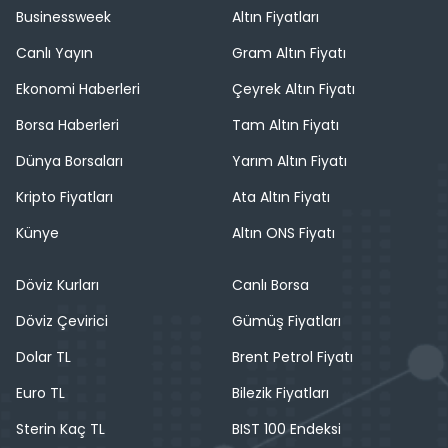
Businessweek
Altın Fiyatları
Canlı Yayın
Gram Altın Fiyatı
Ekonomi Haberleri
Çeyrek Altın Fiyatı
Borsa Haberleri
Tam Altın Fiyatı
Dünya Borsaları
Yarım Altın Fiyatı
Kripto Fiyatları
Ata Altın Fiyatı
Künye
Altın ONS Fiyatı
Döviz Kurları
Canlı Borsa
Döviz Çevirici
Gümüş Fiyatları
Dolar TL
Brent Petrol Fiyatı
Euro TL
Bilezik Fiyatları
Sterin Kaç TL
BIST 100 Endeksi