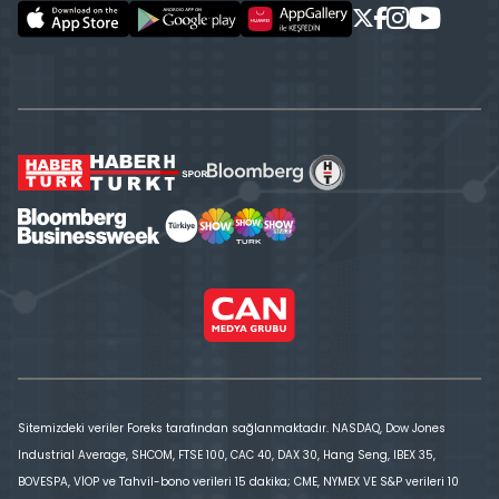
Sitemizdeki veriler Foreks tarafından sağlanmaktadır. NASDAQ, Dow Jones
Industrial Average, SHCOM, FTSE 100, CAC 40, DAX 30, Hang Seng, IBEX 35,
BOVESPA, VİOP ve Tahvil-bono verileri 15 dakika; CME, NYMEX VE S&P verileri 10