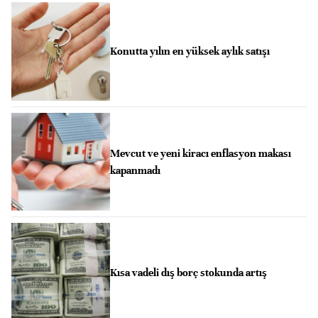
Konutta yılın en yüksek aylık satışı
Mevcut ve yeni kiracı enflasyon makası
kapanmadı
Kısa vadeli dış borç stokunda artış