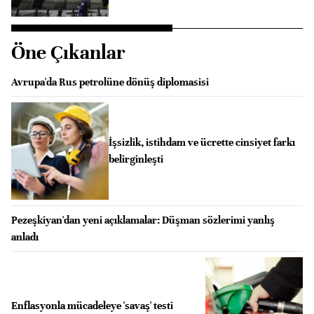
Öne Çıkanlar
Avrupa'da Rus petrolüne dönüş diplomasisi
İşsizlik, istihdam ve ücrette cinsiyet farkı
belirginleşti
Pezeşkiyan'dan yeni açıklamalar: Düşman sözlerimi yanlış
anladı
Enflasyonla mücadeleye 'savaş' testi