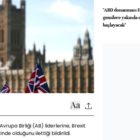
"ABD donanması 
gemilere yakında 
başlayacak"
vrupa Birliği (AB) liderlerine, Brexit
e olduğunu ilettiği bildirildi.