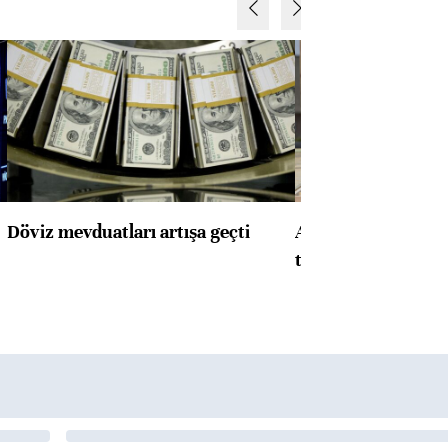
Döviz mevduatları artışa geçti
ABD'de konut başla
toparlandı