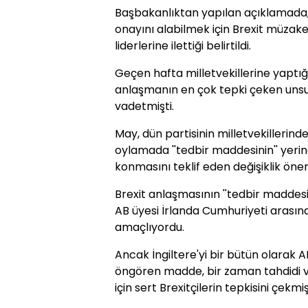
Başbakanlıktan yapılan açıklamada,
onayını alabilmek için Brexit müzake
liderlerine ilettiği belirtildi.
Geçen hafta milletvekillerine yapt
anlaşmanın en çok tepki çeken unsur
vadetmişti.
May, dün partisinin milletvekilleri
oylamada ''tedbir maddesinin'' yerine
konmasını teklif eden değişiklik öne
Brexit anlaşmasının ''tedbir maddesi''
AB üyesi İrlanda Cumhuriyeti arasına 
amaçlıyordu.
Ancak İngiltere'yi bir bütün olarak A
öngören madde, bir zaman tahdidi ve
için sert Brexitçilerin tepkisini çekmiş