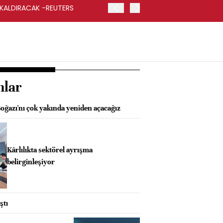
 KALDIRACAK -REUTERS
ABD DIŞİŞLERİ BAKANLIĞI
UYGULANACAK
nlar
azı'nı çok yakında yeniden açacağız
Kârlılıkta sektörel ayrışma
belirginleşiyor
ştı