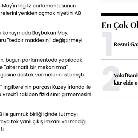
 May'in İngiliz parlamentosunun
relerini yeniden açmak niyetini AB
En Çok O
1
ığı konuşmada Başbakan May,
u ''tedbir maddesini'' değiştirmeyi
Resmi Ga
2
nden, bugün parlamentoda yapılacak
 ''alternatif bir mekanizma''
rgesine destek vermelerini istemişti.
VakıfBank
kâr elde e
 İngiltere'nin parçası Kuzey İrlanda ile
Brexit'i takiben fiziki sınır girmemesini
B ile gümrük birliği içinde tutmayı
ya tek yanlı çıkış imkanı vermediği
ti.