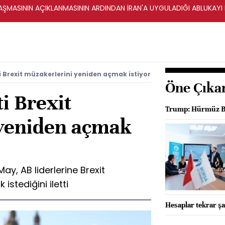
ŞMASININ AÇIKLANMASININ ARDINDAN İRAN'A UYGULADIĞI ABLUKAYI
i Brexit müzakerlerini yeniden açmak istiyor
Öne Çıka
i Brexit
Trump: Hürmüz Boğ
 yeniden açmak
ay, AB liderlerine Brexit
stediğini iletti
Hesaplar tekrar şa