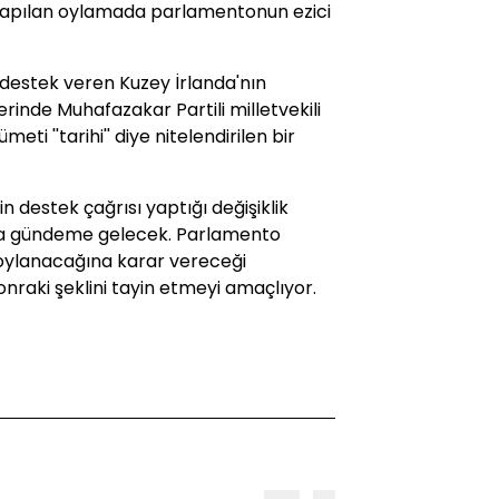
 yapılan oylamada parlamentonun ezici
 destek veren Kuzey İrlanda'nın
zerinde Muhafazakar Partili milletvekili
i ''tarihi'' diye nitelendirilen bir
 destek çağrısı yaptığı değişiklik
aha gündeme gelecek. Parlamento
oylanacağına karar vereceği
nraki şeklini tayin etmeyi amaçlıyor.