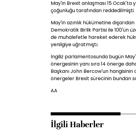
May'in Brexit anlaşması 15 Ocak'ta
çoğunluğu tarafından reddedilmişti.
May'in azınlık hükümetine dışarıdan
Demokratik Birlik Partisi ile 100'ün ü
de muhalefetle hareket ederek hükümet
yenilgiye uğratmıştı.
İngiliz parlamentosunda bugün May'in
önergesinin yanı sıra 14 önerge d
Başkanı John Bercow'un hangisinin 
önergeler Brexit sürecinin bundan so
AA
İlgili Haberler