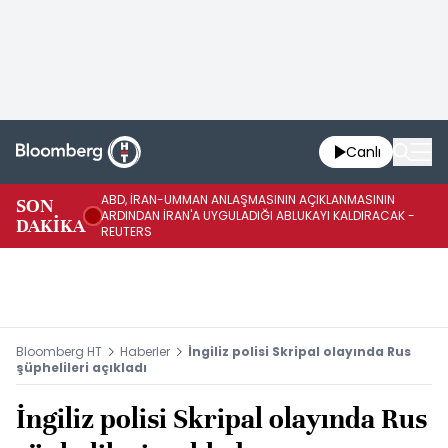
Canlı
ABD, İRAN-UMMAN ANLAŞMASININ AÇIKLANMASININ
AB
SON
ARDINDAN İRAN'A UYGULADIĞI ABLUKAYI KALDIRACAK -
GE
DAKİKA
REUTERS
UY
Bloomberg HT
Haberler
İngiliz polisi Skripal olayında Rus
şüphelileri açıkladı
İngiliz polisi Skripal olayında Rus