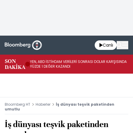
Canlı
SON
YEN, ABD İSTİHDAM VERİLERİ SONRASI DOLAR KARŞISINDA
AB
DAKİKA
YÜZDE 1 DEĞER KAZANDI
YÜ
Bloomberg HT
Haberler
İş dünyası teşvik paketinden
umutlu
İş dünyası teşvik paketinden