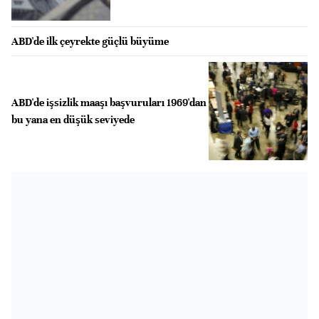
ABD'de ilk çeyrekte güçlü büyüme
ABD'de işsizlik maaşı başvuruları 1969'dan
bu yana en düşük seviyede