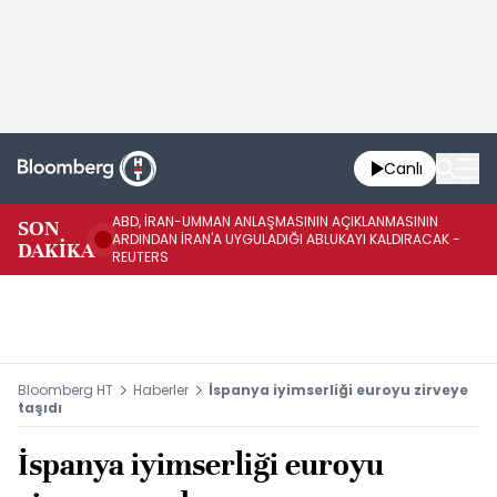
Canlı
ABD, İRAN-UMMAN ANLAŞMASININ AÇIKLANMASININ
AB
SON
ARDINDAN İRAN'A UYGULADIĞI ABLUKAYI KALDIRACAK -
GE
DAKİKA
REUTERS
UY
Bloomberg HT
Haberler
İspanya iyimserliği euroyu zirveye
taşıdı
İspanya iyimserliği euroyu