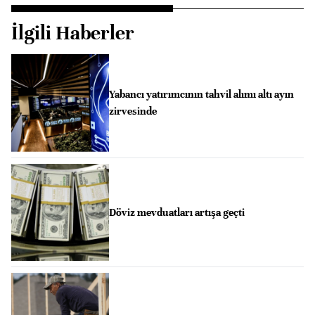
İlgili Haberler
Yabancı yatırımcının tahvil alımı altı ayın
zirvesinde
Döviz mevduatları artışa geçti