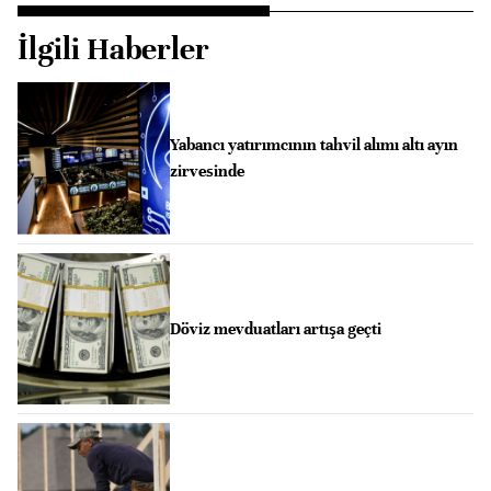
İlgili Haberler
Yabancı yatırımcının tahvil alımı altı ayın
zirvesinde
Döviz mevduatları artışa geçti