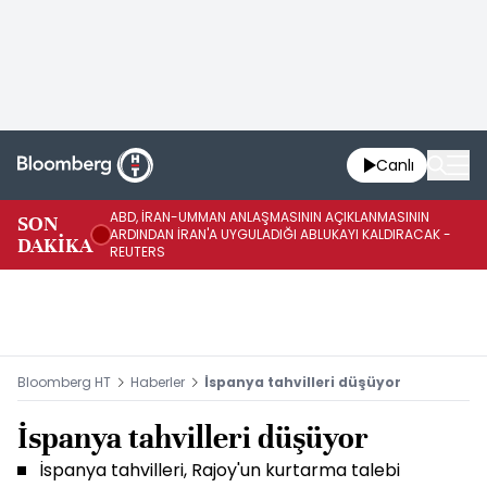
Canlı
ABD, İRAN-UMMAN ANLAŞMASININ AÇIKLANMASININ
AB
SON
ARDINDAN İRAN'A UYGULADIĞI ABLUKAYI KALDIRACAK -
GE
DAKİKA
REUTERS
UY
Bloomberg HT
Haberler
İspanya tahvilleri düşüyor
İspanya tahvilleri düşüyor
İspanya tahvilleri, Rajoy'un kurtarma talebi