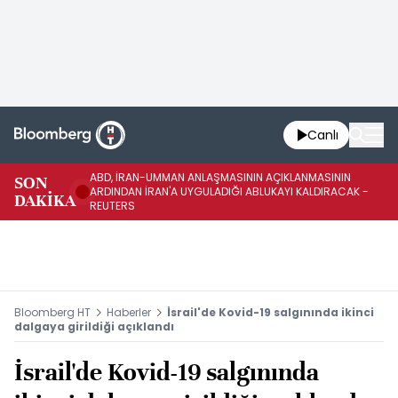
Canlı
ABD, İRAN-UMMAN ANLAŞMASININ AÇIKLANMASININ
AB
SON
ARDINDAN İRAN'A UYGULADIĞI ABLUKAYI KALDIRACAK -
GE
DAKİKA
REUTERS
UY
Bloomberg HT
Haberler
İsrail'de Kovid-19 salgınında ikinci
dalgaya girildiği açıklandı
İsrail'de Kovid-19 salgınında