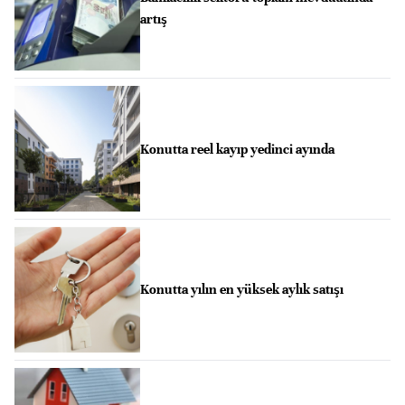
artış
Konutta reel kayıp yedinci ayında
Konutta yılın en yüksek aylık satışı