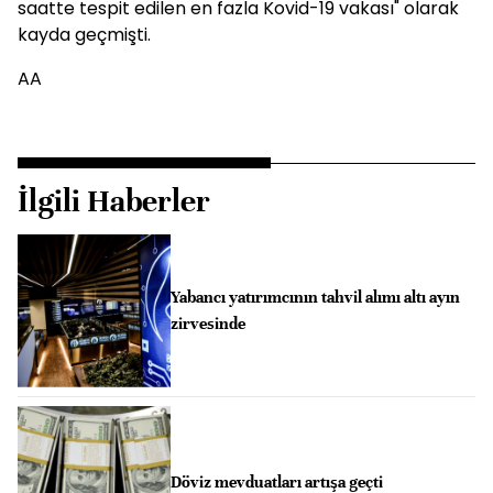
saatte tespit edilen en fazla Kovid-19 vakası" olarak
kayda geçmişti.
AA
İlgili Haberler
Yabancı yatırımcının tahvil alımı altı ayın
zirvesinde
Döviz mevduatları artışa geçti