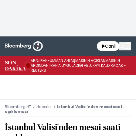
Canlı
ABD, İRAN-UMMAN ANLAŞMASININ AÇIKLANMASININ
AB
SON
ARDINDAN İRAN'A UYGULADIĞI ABLUKAYI KALDIRACAK -
GE
DAKİKA
REUTERS
UY
Bloomberg HT
Haberler
İstanbul Valisi'nden mesai saati
açıklaması
İstanbul Valisi'nden mesai saati