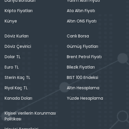
Dünya Borsaları
Yarım Altın Fiyatı
Kripto Fiyatları
Ata Altın Fiyatı
Künye
Altın ONS Fiyatı
Döviz Kurları
Canlı Borsa
Döviz Çevirici
Gümüş Fiyatları
Dolar TL
Brent Petrol Fiyatı
Euro TL
Bilezik Fiyatları
Sterin Kaç TL
BIST 100 Endeksi
Riyal Kaç TL
Altın Hesaplama
Kanada Doları
Yüzde Hesaplama
Kişisel Verilerin Korunması
Politikası