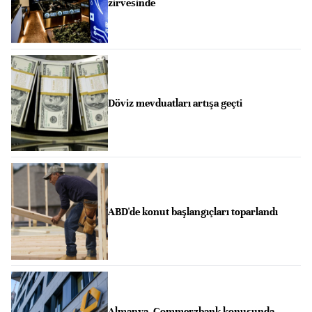
zirvesinde
Döviz mevduatları artışa geçti
ABD'de konut başlangıçları toparlandı
Almanya, Commerzbank konusunda