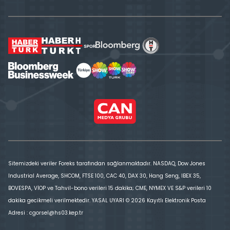
Sitemizdeki veriler Foreks tarafından sağlanmaktadır. NASDAQ, Dow Jones
Industrial Average, SHCOM, FTSE 100, CAC 40, DAX 30, Hang Seng, IBEX 35,
BOVESPA, VİOP ve Tahvil-bono verileri 15 dakika; CME, NYMEX VE S&P verileri 10
dakika gecikmeli verilmektedir. YASAL UYARI © 2026 Kayıtlı Elektronik Posta
Adresi : cgorsel@hs03.kep.tr