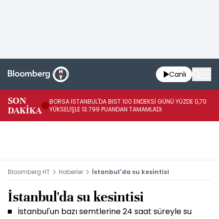
Canlı
SON
BORSA İSTANBUL'DA BIST 100 ENDEKSİ GÜNÜ YÜZDE 0,70
AB
DAKİKA
YÜKSELİŞLE 13.799 PUANDAN TAMAMLADI
AR
Bloomberg HT
Haberler
İstanbul'da su kesintisi
İstanbul'da su kesintisi
İstanbul'un bazı semtlerine 24 saat süreyle su