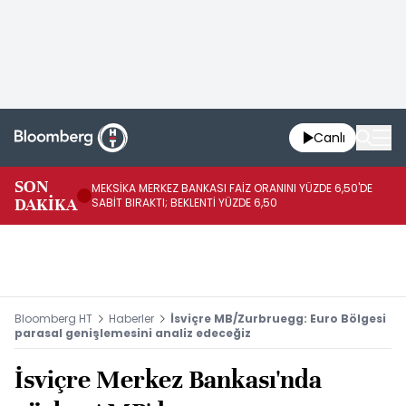
Canlı
SON
MEKSİKA MERKEZ BANKASI FAİZ ORANINI YÜZDE 6,50'DE
OY
DAKİKA
SABİT BIRAKTI; BEKLENTİ YÜZDE 6,50
AÇ
Bloomberg HT
Haberler
İsviçre MB/Zurbruegg: Euro Bölgesi
parasal genişlemesini analiz edeceğiz
İsviçre Merkez Bankası'nda