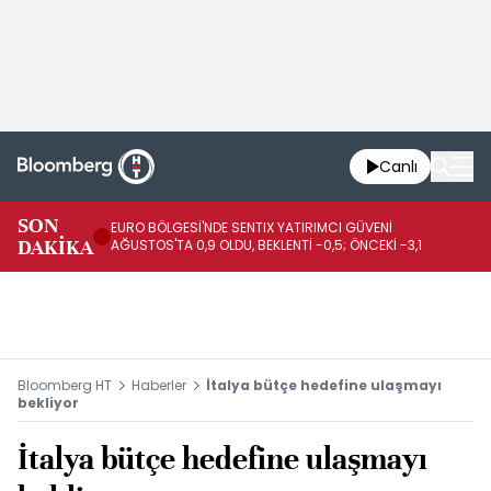
Canlı
SON
EURO BÖLGESİ'NDE SENTIX YATIRIMCI GÜVENİ
İR
DAKİKA
AĞUSTOS'TA 0,9 OLDU, BEKLENTİ -0,5; ÖNCEKİ -3,1
DE
Bloomberg HT
Haberler
İtalya bütçe hedefine ulaşmayı
bekliyor
İtalya bütçe hedefine ulaşmayı