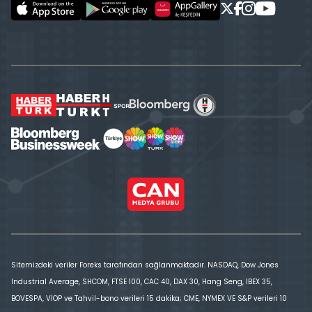
Sitemizdeki veriler Foreks tarafından sağlanmaktadır. NASDAQ, Dow Jones
Industrial Average, SHCOM, FTSE 100, CAC 40, DAX 30, Hang Seng, IBEX 35,
BOVESPA, VİOP ve Tahvil-bono verileri 15 dakika; CME, NYMEX VE S&P verileri 10