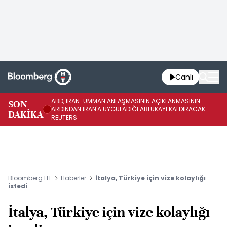
Canlı
ABD, İRAN-UMMAN ANLAŞMASININ AÇIKLANMASININ
AB
SON
ARDINDAN İRAN'A UYGULADIĞI ABLUKAYI KALDIRACAK -
GE
DAKİKA
REUTERS
UY
Bloomberg HT
Haberler
İtalya, Türkiye için vize kolaylığı
istedi
İtalya, Türkiye için vize kolaylığı