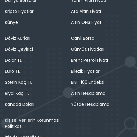
Dünya Borsaları
Yarım Altın Fiyatı
Kripto Fiyatları
Ata Altın Fiyatı
Künye
Altın ONS Fiyatı
Döviz Kurları
Canlı Borsa
Döviz Çevirici
Gümüş Fiyatları
Dolar TL
Brent Petrol Fiyatı
Euro TL
Bilezik Fiyatları
Sterin Kaç TL
BIST 100 Endeksi
Riyal Kaç TL
Altın Hesaplama
Kanada Doları
Yüzde Hesaplama
Kişisel Verilerin Korunması
Politikası