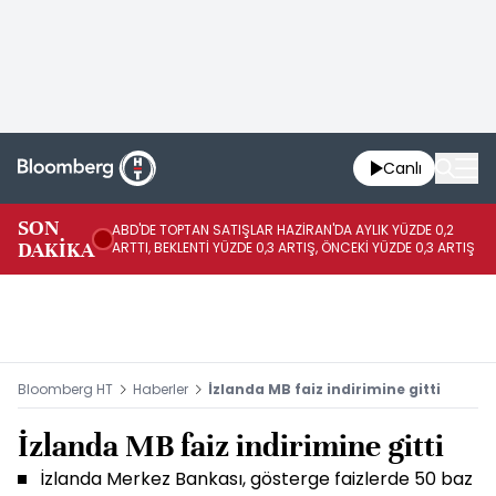
Canlı
SON
ABD'DE TOPTAN SATIŞLAR HAZİRAN'DA AYLIK YÜZDE 0,2
AP
DAKİKA
ARTTI, BEKLENTİ YÜZDE 0,3 ARTIŞ, ÖNCEKİ YÜZDE 0,3 ARTIŞ
KA
Bloomberg HT
Haberler
İzlanda MB faiz indirimine gitti
İzlanda MB faiz indirimine gitti
İzlanda Merkez Bankası, gösterge faizlerde 50 baz