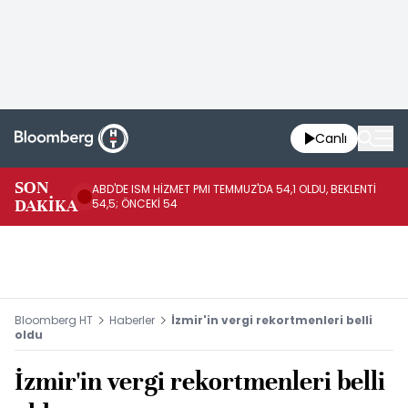
Canlı
SON
ABD'DE ISM HİZMET PMI TEMMUZ'DA 54,1 OLDU, BEKLENTİ
AB
DAKİKA
54,5; ÖNCEKİ 54
ÖN
Bloomberg HT
Haberler
İzmir'in vergi rekortmenleri belli
oldu
İzmir'in vergi rekortmenleri belli