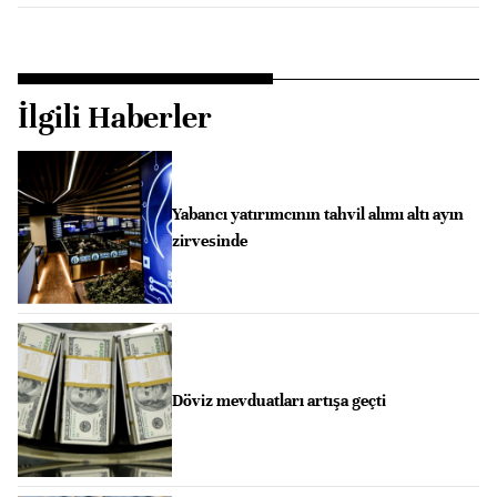
İlgili Haberler
Yabancı yatırımcının tahvil alımı altı ayın
zirvesinde
Döviz mevduatları artışa geçti