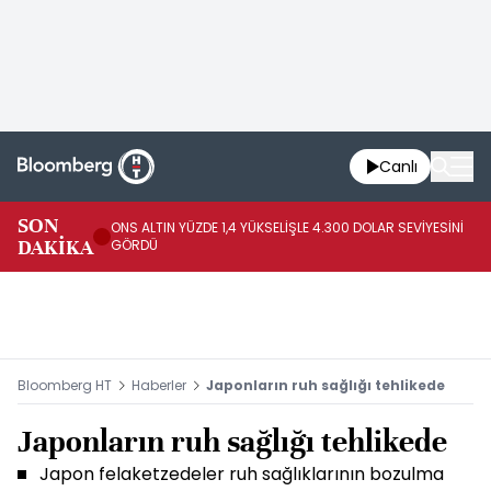
Canlı
SK
SON
ONS ALTIN YÜZDE 1,4 YÜKSELİŞLE 4.300 DOLAR SEVİYESİNİ
GE
DAKİKA
GÖRDÜ
DO
Bloomberg HT
Haberler
Japonların ruh sağlığı tehlikede
Japonların ruh sağlığı tehlikede
Japon felaketzedeler ruh sağlıklarının bozulma