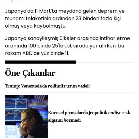
Japonya'da 11 Mart'ta meydana gelen deprem ve
tsunami felaketinin ardından 23 binden fazla kişi
ölmüş veya kaybolmuştu.
Japonya sanayileşmiş ülkeler arasında intihar etme
oranında 100 binde 25'le üst sırada yer alırken, bu
rakam ABD'de yüz binde 11.
Öne Çıkanlar
Trump: Venezuela'da rolümüz uzun vadeli
Küresel piyasalarda jeopolitik endişe risk
algısını bozmadı