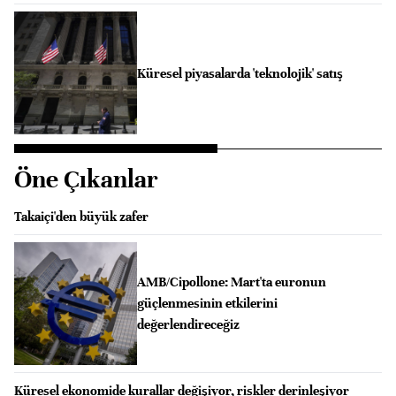
Küresel piyasalarda 'teknolojik' satış
Öne Çıkanlar
Takaiçi'den büyük zafer
AMB/Cipollone: Mart'ta euronun
güçlenmesinin etkilerini
değerlendireceğiz
Küresel ekonomide kurallar değişiyor, riskler derinleşiyor