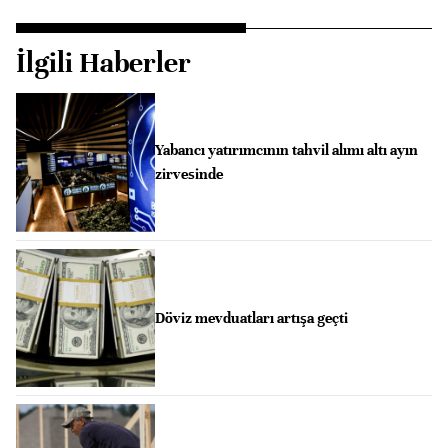
İlgili Haberler
Yabancı yatırımcının tahvil alımı altı ayın
zirvesinde
Döviz mevduatları artışa geçti