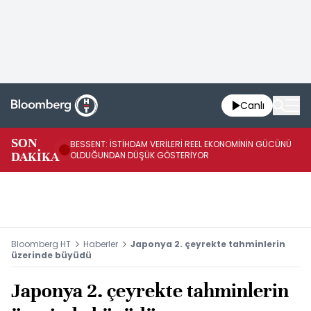
Canlı
AB
SON
BESSENT: İSTİHDAM VERİLERİ REEL EKONOMİNİN GÜCÜNÜ
Fİ
DAKİKA
OLDUĞUNDAN DÜŞÜK GÖSTERİYOR
UY
Bloomberg HT
Haberler
Japonya 2. çeyrekte tahminlerin
üzerinde büyüdü
Japonya 2. çeyrekte tahminlerin