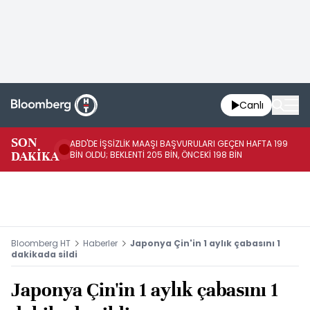
Canlı
SON
ABD'DE İŞSİZLİK MAAŞI BAŞVURULARI GEÇEN HAFTA 199
FE
DAKİKA
BİN OLDU; BEKLENTİ 205 BİN, ÖNCEKİ 198 BİN
İL
Bloomberg HT
Haberler
Japonya Çin'in 1 aylık çabasını 1
dakikada sildi
Japonya Çin'in 1 aylık çabasını 1