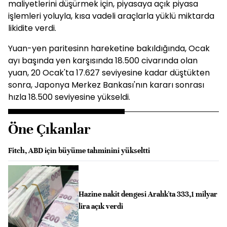
maliyetlerini düşürmek için, piyasaya açık piyasa
işlemleri yoluyla, kısa vadeli araçlarla yüklü miktarda
likidite verdi.
Yuan-yen paritesinn hareketine bakıldığında, Ocak
ayı başında yen karşısında 18.500 civarında olan
yuan, 20 Ocak'ta 17.627 seviyesine kadar düştükten
sonra, Japonya Merkez Bankası'nın kararı sonrası
hızla 18.500 seviyesine yükseldi.
Öne Çıkanlar
Fitch, ABD için büyüme tahminini yükseltti
Hazine nakit dengesi Aralık'ta 333,1 milyar
lira açık verdi