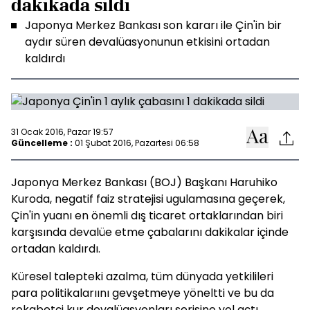
dakikada sildi
Japonya Merkez Bankası son kararı ile Çin'in bir
aydır süren devalüasyonunun etkisini ortadan
kaldırdı
31 Ocak 2016, Pazar 19:57
Güncelleme :
01 Şubat 2016, Pazartesi 06:58
Japonya Merkez Bankası (BOJ) Başkanı Haruhiko
Kuroda, negatif faiz stratejisi ugulamasına geçerek,
Çin'in yuanı en önemli dış ticaret ortaklarından biri
karşısında devalüe etme çabalarını dakikalar içinde
ortadan kaldırdı.
Küresel talepteki azalma, tüm dünyada yetkilileri
para politikalarıını gevşetmeye yöneltti ve bu da
rekabetçi kur devalüasyonları serisine yol açtı.