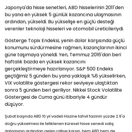
Japonya'da hisse senetleri, ABD hisselerinin 2011'den
bu yana en yüksek 5 günlük kazancına ulaşmasının
ardından, yükseldi. Bu yükselişe en güçlü desteği
verenler teknoloji hisseleri ve otomobil üreticileriydi.
Gösterge Topix Endeksi, yenin dolar karşısında güçlü
konumunu sürdürmesine rağmen, kazançlarının ikinci
güne taşımaya yöneldi. Yen, Temmuz 2016'dan beri
haftalık bazda en yüksek kazancını
gerçekleştirmeye hazırlanıyor. S&P 500 Endeks
geçtiğimiz 5 günden bu yana yaklaşık %6 yükselirken,
VIX volatilite göstergesi rekor seviyeye ulaştıktan
sonra 5 günden beri geriliyor. Nikkei Stock Volatilite
Göstergesi de Cuma günü itibariyle 4 gündür
düşüyor.
Şubat başında ABD 10 yıl vadeli Hazine tahvil faizinin yüzde 2.9'a
doğru yükselmesi ile tetiklenen küresel hisse senedi satış
dalgasının ardından gelen ralliye karşın, hem ABD hem de