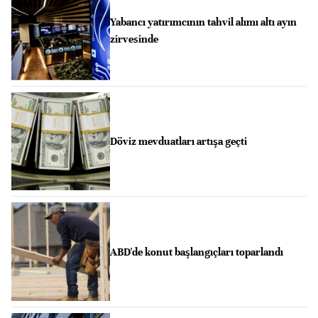
Yabancı yatırımcının tahvil alımı altı ayın
zirvesinde
Döviz mevduatları artışa geçti
ABD'de konut başlangıçları toparlandı