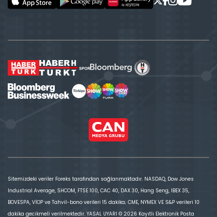
Sitemizdeki veriler Foreks tarafından sağlanmaktadır. NASDAQ, Dow Jones
Industrial Average, SHCOM, FTSE 100, CAC 40, DAX 30, Hang Seng, IBEX 35,
BOVESPA, VİOP ve Tahvil-bono verileri 15 dakika; CME, NYMEX VE S&P verileri 10
dakika gecikmeli verilmektedir. YASAL UYARI © 2026 Kayıtlı Elektronik Posta