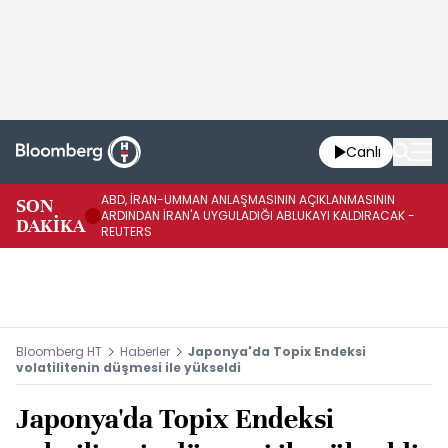
Canlı
ABD, İRAN-UMMAN ANLAŞMASININ AÇIKLANMASININ
AB
SON
ARDINDAN İRAN'A UYGULADIĞI ABLUKAYI KALDIRACAK -
GE
DAKİKA
REUTERS
UY
Bloomberg HT
Haberler
Japonya'da Topix Endeksi
volatilitenin düşmesi ile yükseldi
Japonya'da Topix Endeksi