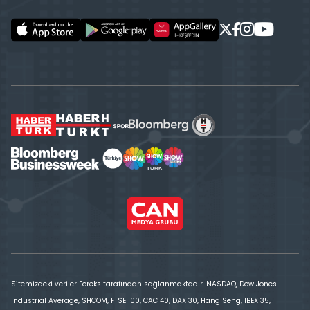
Sitemizdeki veriler Foreks tarafından sağlanmaktadır. NASDAQ, Dow Jones
Industrial Average, SHCOM, FTSE 100, CAC 40, DAX 30, Hang Seng, IBEX 35,