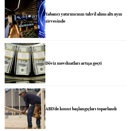
Yabancı yatırımcının tahvil alımı altı ayın
zirvesinde
Döviz mevduatları artışa geçti
ABD'de konut başlangıçları toparlandı