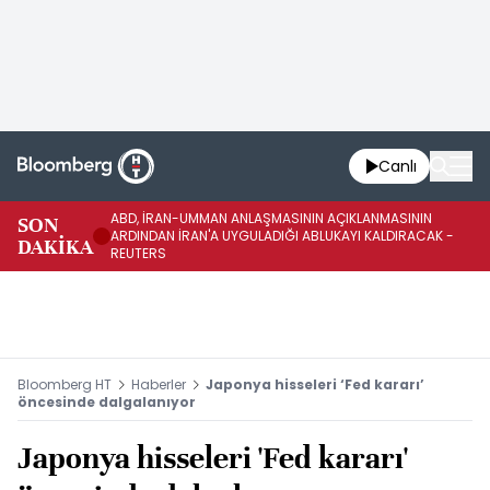
Canlı
ABD, İRAN-UMMAN ANLAŞMASININ AÇIKLANMASININ
AB
SON
ARDINDAN İRAN'A UYGULADIĞI ABLUKAYI KALDIRACAK -
GE
DAKİKA
REUTERS
UY
Bloomberg HT
Haberler
Japonya hisseleri ‘Fed kararı’
öncesinde dalgalanıyor
Japonya hisseleri 'Fed kararı'