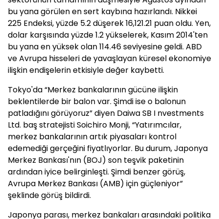
bu yana görülen en sert kaybına hazırlandı. Nikkei
225 Endeksi, yüzde 5.2 düşerek 16,121.21 puan oldu. Yen,
dolar karşısında yüzde 1.2 yükselerek, Kasım 2014'ten
bu yana en yüksek olan 114.46 seviyesine geldi. ABD
ve Avrupa hisseleri de yavaşlayan küresel ekonomiye
ilişkin endişelerin etkisiyle değer kaybetti.
Tokyo'da “Merkez bankalarının gücüne ilişkin
beklentilerde bir balon var. Şimdi ise o balonun
patladığını görüyoruz” diyen Daiwa SB I nvestments
Ltd. baş stratejisti Soichiro Monji, “Yatırımcılar,
merkez bankalarının artık piyasaları kontrol
edemediği gerçeğini fiyatlıyorlar. Bu durum, Japonya
Merkez Bankası'nın (BOJ) son teşvik paketinin
ardından iyice belirginleşti. Şimdi benzer görüş,
Avrupa Merkez Bankası (AMB) için güçleniyor”
şeklinde görüş bildirdi.
Japonya parası, merkez bankaları arasındaki politika