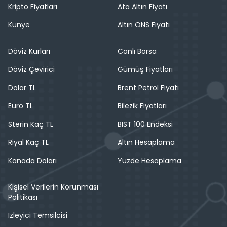
Kripto Fiyatları
Ata Altın Fiyatı
Künye
Altın ONS Fiyatı
Döviz Kurları
Canlı Borsa
Döviz Çevirici
Gümüş Fiyatları
Dolar TL
Brent Petrol Fiyatı
Euro TL
Bilezik Fiyatları
Sterin Kaç TL
BIST 100 Endeksi
Riyal Kaç TL
Altın Hesaplama
Kanada Doları
Yüzde Hesaplama
Kişisel Verilerin Korunması
Politikası
İzleyici Temsilcisi