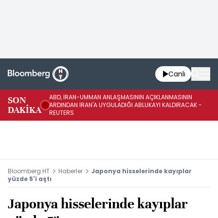
Canlı
ABD, İRAN-UMMAN ANLAŞMASININ AÇIKLANMASININ
AB
SON
ARDINDAN İRAN'A UYGULADIĞI ABLUKAYI KALDIRACAK -
GE
DAKİKA
REUTERS
UY
Bloomberg HT
Haberler
Japonya hisselerinde kayıplar
yüzde 5'i aştı
Japonya hisselerinde kayıplar