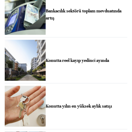
Bankacılık sektörü toplam mevduatında
artış
Konutta reel kayıp yedinci ayında
Konutta yılın en yüksek aylık satışı