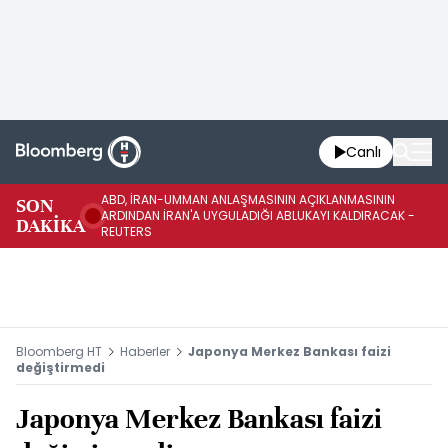
Canlı
ABD, İRAN-UMMAN ANLAŞMASININ AÇIKLANMASININ
AB
SON
ARDINDAN İRAN'A UYGULADIĞI ABLUKAYI KALDIRACAK -
GE
DAKİKA
REUTERS
UY
Bloomberg HT
Haberler
Japonya Merkez Bankası faizi
değiştirmedi
Japonya Merkez Bankası faizi