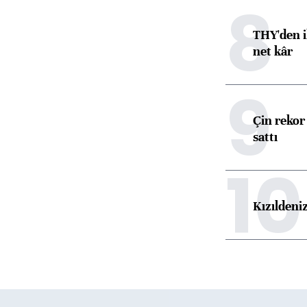
8
THY'den i
net kâr
9
Çin rekor 
sattı
10
Kızıldeni