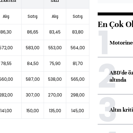
AZARTESİ
SALI
Alış
Satış
Alış
Satış
En Çok O
1
86,30
86,65
83,45
83,80
Motorine 
572,00
583,00
553,00
564,00
2
78,55
84,50
75,90
81,70
ABD'de öz
altında
560,00
587,00
538,00
565,00
3
282,00
307,00
270,00
298,00
Altın krit
141,00
150,00
135,00
145,00