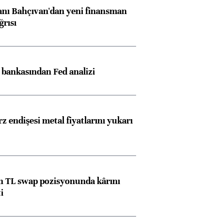
nı Bahçıvan'dan yeni finansman
ğrısı
z bankasından Fed analizi
Almanya, Commerzbank
Ba
konusunda Unicredit ile
me
z endişesi metal fiyatlarını yukarı
görüşmelere hazırlanıyor
ngıçları
 TL swap pozisyonunda kârını
i