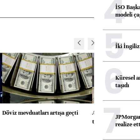
4
İSO Başka
modeli ça
5
İki İngili
6
Küresel ar
taşıdı
7
Döviz mevduatları artışa geçti
ABD'de konut başla
JPMorgan
toparlandı
realize ett