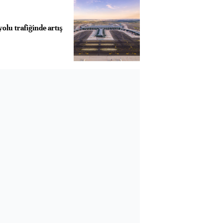
olu trafiğinde artış