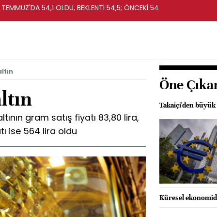
 TEMMUZ'DA 54,1 OLDU, BEKLENTİ 54,5; ÖNCEKİ 54
ltın
Öne Çıka
ltın
Takaiçi'den büyük 
tının gram satış fiyatı 83,80 lira,
tı ise 564 lira oldu
Küresel ekonomide 