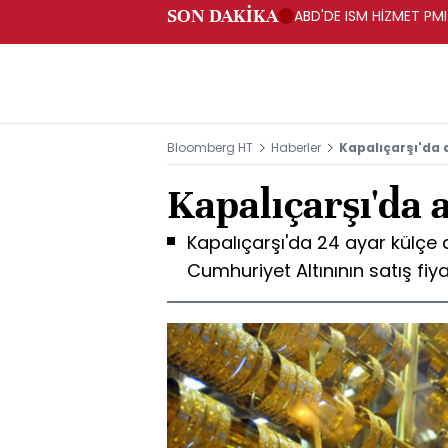
SON DAKİKA
ABD'DE ISM HİZMET PMI
Bloomberg HT
Haberler
Kapalıçarşı'da a
Kapalıçarşı'da a
Kapalıçarşı'da 24 ayar külçe al
Cumhuriyet Altınının satış fiya