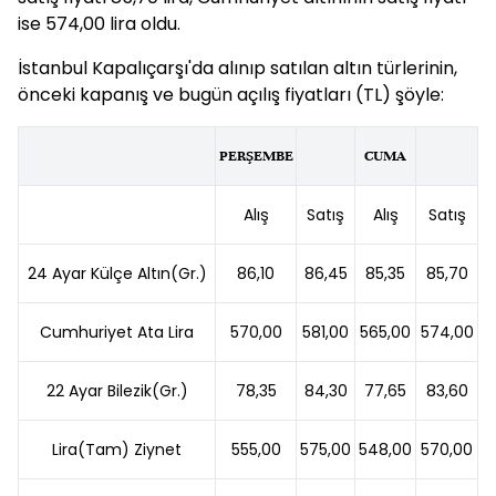
ise 574,00 lira oldu.
İstanbul Kapalıçarşı'da alınıp satılan altın türlerinin,
önceki kapanış ve bugün açılış fiyatları (TL) şöyle:
PERŞEMBE
CUMA
Alış
Satış
Alış
Satış
24 Ayar Külçe Altın(Gr.)
86,10
86,45
85,35
85,70
Cumhuriyet Ata Lira
570,00
581,00
565,00
574,00
22 Ayar Bilezik(Gr.)
78,35
84,30
77,65
83,60
Lira(Tam) Ziynet
555,00
575,00
548,00
570,00