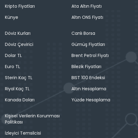
Kripto Fiyatları
Ata Altın Fiyatı
Künye
Altın ONS Fiyatı
Döviz Kurları
Canlı Borsa
Döviz Çevirici
Gümüş Fiyatları
Dolar TL
Brent Petrol Fiyatı
Euro TL
Bilezik Fiyatları
Sterin Kaç TL
BIST 100 Endeksi
Riyal Kaç TL
Altın Hesaplama
Kanada Doları
Yüzde Hesaplama
Kişisel Verilerin Korunması
Politikası
İzleyici Temsilcisi