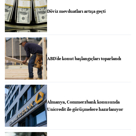
Döviz mevduatları artışa geçti
ABD'de konut başlangıçları toparlandı
Almanya, Commerzbank konusunda
Unicredit ile görüşmelere hazırlanıyor