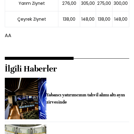
Yarım Ziynet
276,00
305,00
275,00
300,00
Çeyrek Ziynet
138,00
148,00
138,00
148,00
AA
İlgili Haberler
Yabancı yatırımcının tahvil alımı altı ayın
zirvesinde