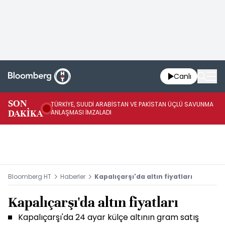
Canlı
SON
TÜRKİYE, SUUDİ ARABİSTAN VE PAKİSTAN ÜÇLÜ SAVUNMA
TR
DAKİKA
ANLAŞMASI İMZALADI
BN
Bloomberg HT
Haberler
Kapalıçarşı'da altın fiyatları
Kapalıçarşı'da altın fiyatları
Kapalıçarşı'da 24 ayar külçe altının gram satış