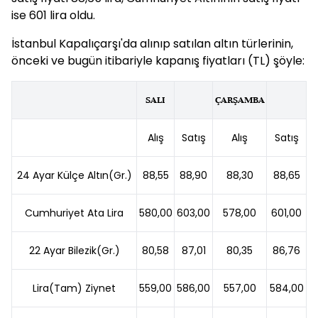
ise 601 lira oldu.
İstanbul Kapalıçarşı'da alınıp satılan altın türlerinin,
önceki ve bugün itibariyle kapanış fiyatları (TL) şöyle:
SALI
ÇARŞAMBA
Alış
Satış
Alış
Satış
24 Ayar Külçe Altın(Gr.)
88,55
88,90
88,30
88,65
Cumhuriyet Ata Lira
580,00
603,00
578,00
601,00
22 Ayar Bilezik(Gr.)
80,58
87,01
80,35
86,76
Lira(Tam) Ziynet
559,00
586,00
557,00
584,00