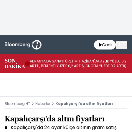
Canlı
SON
ALMANYA'DA SANAYİ ÜRETİMİ HAZİRAN'DA AYLIK YÜZDE 0,2
ME
DAKİKA
ARTTI, BEKLENTİ YÜZDE 0,2 ARTIŞ, ÖNCEKİ YÜZDE 0,7 ARTIŞ
SA
Bloomberg HT
Haberler
Kapalıçarşı'da altın fiyatları
Kapalıçarşı'da altın fiyatları
Kapalıçarşı'da 24 ayar külçe altının gram satış