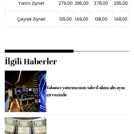
Yarım Ziynet
279,00
295,00
278,00
295,00
Çeyrek Ziynet
139,00
149,00
138,00
148,00
İlgili Haberler
Yabancı yatırımcının tahvil alımı altı ayın
zirvesinde