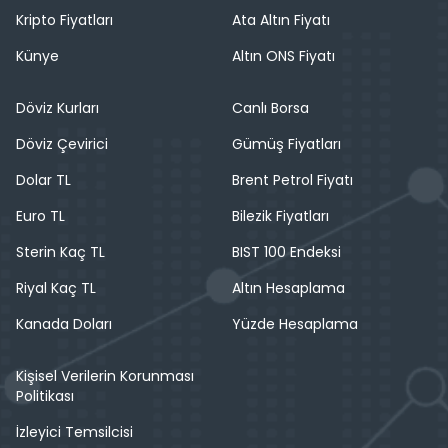
Kripto Fiyatları
Ata Altın Fiyatı
Künye
Altın ONS Fiyatı
Döviz Kurları
Canlı Borsa
Döviz Çevirici
Gümüş Fiyatları
Dolar TL
Brent Petrol Fiyatı
Euro TL
Bilezik Fiyatları
Sterin Kaç TL
BIST 100 Endeksi
Riyal Kaç TL
Altın Hesaplama
Kanada Doları
Yüzde Hesaplama
Kişisel Verilerin Korunması
Politikası
İzleyici Temsilcisi