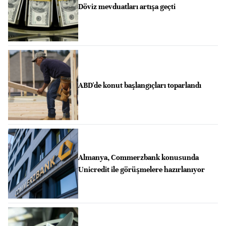
Döviz mevduatları artışa geçti
ABD'de konut başlangıçları toparlandı
Almanya, Commerzbank konusunda
Unicredit ile görüşmelere hazırlanıyor