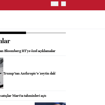
ABD HAZİNE BAKANLIĞI'NIN
nlar
n Bloomberg HT'ye özel açıklamalar
Trump’tan Anthropic’e 'zeytin dalı'
atışlar Mart'ta tahminleri aştı