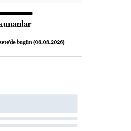
Almanya, Commerzbank
Ba
konusunda Unicredit ile
me
kunanlar
görüşmelere hazırlanıyor
zete'de bugün (06.08.2026)
ngıçları