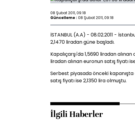
08 Şubat 2011, 09:18
Güncelleme :
08 Şubat 2011, 09:18
İSTANBUL (A.A) - 08.02.2011 - İstanb
2,1470 liradan güne başladı.
Kapalıçarşı'da 1,5690 liradan alınan d
liradan alınan euronun satış fiyatı ise
Serbest piyasada önceki kapanışta do
satış fiyatı ise 2,1350 lira olmuştu.
İlgili Haberler