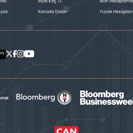
yatı
Riyal Kaç TL
Altın Hesaplama
iyatı
Kanada Doları
Yüzde Hesapla