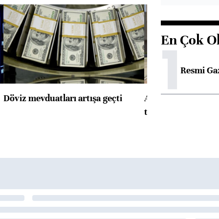
En Çok O
1
Resmi Ga
Döviz mevduatları artışa geçti
ABD'de konut başla
toparlandı