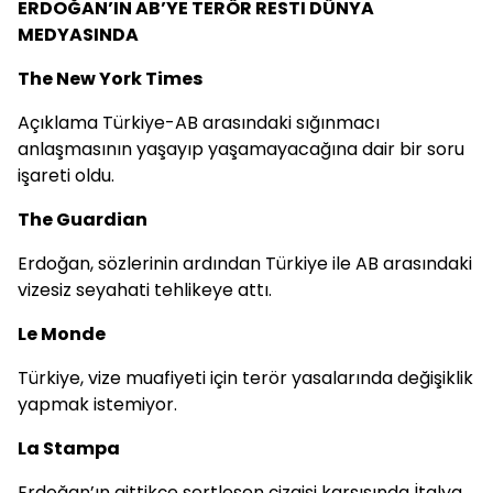
ERDOĞAN’IN AB’YE TERÖR RESTI DÜNYA
MEDYASINDA
The New York Times
Açıklama Türkiye-AB arasındaki sığınmacı
anlaşmasının yaşayıp yaşamayacağına dair bir soru
işareti oldu.
The Guardian
Erdoğan, sözlerinin ardından Türkiye ile AB arasındaki
vizesiz seyahati tehlikeye attı.
Le Monde
Türkiye, vize muafiyeti için terör yasalarında değişiklik
yapmak istemiyor.
La Stampa
Erdoğan’ın gittikçe sertleşen çizgisi karşısında İtalya