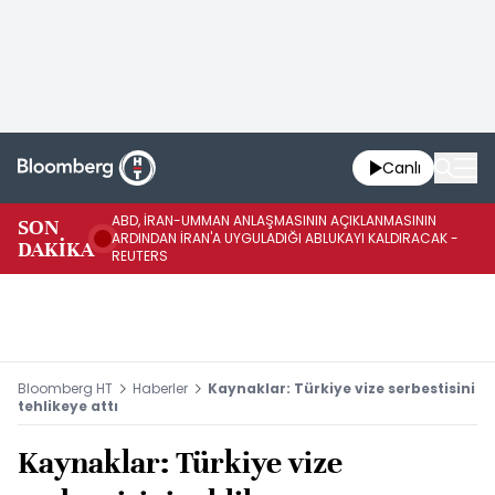
Canlı
ABD, İRAN-UMMAN ANLAŞMASININ AÇIKLANMASININ
AB
SON
ARDINDAN İRAN'A UYGULADIĞI ABLUKAYI KALDIRACAK -
GE
DAKİKA
REUTERS
UY
Bloomberg HT
Haberler
Kaynaklar: Türkiye vize serbestisini
tehlikeye attı
Kaynaklar: Türkiye vize